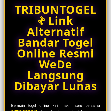
d
TRIBUNTOGEL
e
t
𖤝 Link
a
i
Alternatif
l
s
Bandar Togel
Online Resmi
WeDe
Langsung
Dibayar Lunas
Bermain togel online kini makin seru bersama