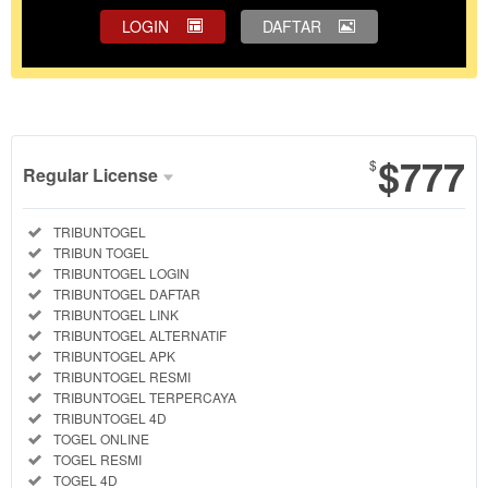
LOGIN
DAFTAR
Show More
$777
$
Regular License
Regular
Included:
TRIBUNTOGEL
License
Included:
TRIBUN TOGEL
SELECTED
Included:
TRIBUNTOGEL LOGIN
777
$
Included:
TRIBUNTOGEL DAFTAR
Included:
TRIBUNTOGEL LINK
TRIBUNTOGEL
Included:
TRIBUNTOGEL ALTERNATIF
menyediakan
Included:
TRIBUNTOGEL APK
link alternatif
Included:
TRIBUNTOGEL RESMI
bandar togel
Included:
TRIBUNTOGEL TERPERCAYA
online resmi
Included:
TRIBUNTOGEL 4D
dan terpercaya
Included:
TOGEL ONLINE
dengan proses
Included:
TOGEL RESMI
Included:
wede cepat
TOGEL 4D