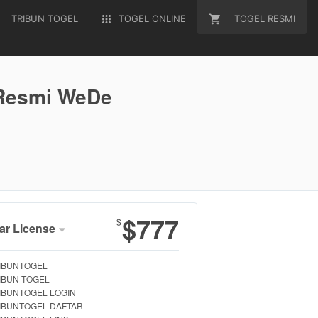
TRIBUN TOGEL
TOGEL ONLINE
TOGEL RESMI
 Resmi WeDe
$777
$
ar License
777
lar License
$
SELECTED
luded:
IBUNTOGEL
luded:
UNTOGEL menyediakan link alternatif
IBUN TOGEL
luded:
IBUNTOGEL LOGIN
ar togel online resmi dan terpercaya
luded:
IBUNTOGEL DAFTAR
an proses wede cepat dan langsung