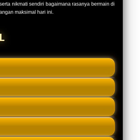
serta nikmati sendiri bagaimana rasanya bermain di
ngan maksimal hari ini.
L
t bebas memasang taruhan kapan saja tanpa
pa adanya potongan sepeser pun dan tanpa
k bisa langsung mengaktifkan akun dan mulai