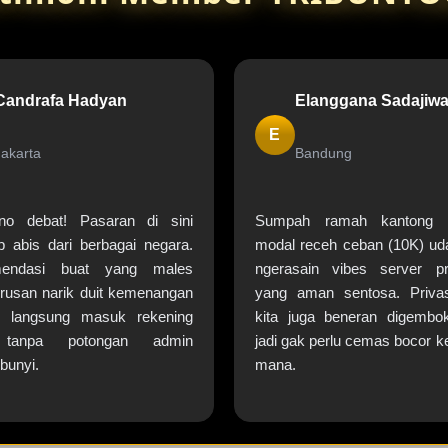
Candrafa Hadyan
Elanggana Sadajiw
E
Jakarta
Bandung
 no debat! Pasaran di sini
Sumpah ramah kantong pe
p abis dari berbagai negara.
modal receh ceban (10K) ud
endasi buat yang males
ngerasain vibes server p
 urusan narik duit kemenangan
yang aman sentosa. Privas
et langsung masuk rekening
kita juga beneran digembo
 tanpa potongan admin
jadi gak perlu cemas bocor 
bunyi.
mana.