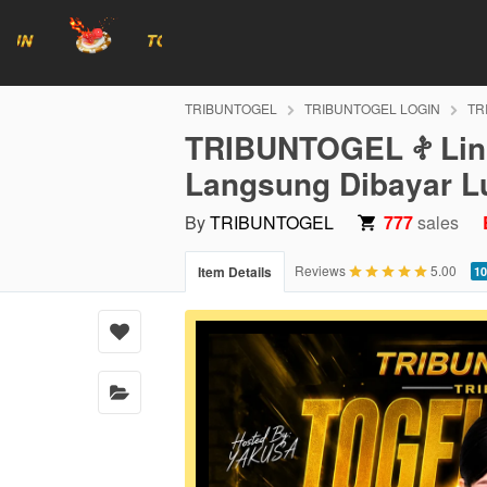
TRIBUNTOGEL
TRIBUNTOGEL LOGIN
TR
TRIBUNTOGEL 𖤝 Link
Langsung Dibayar L
By
TRIBUNTOGEL
777
sales
5.00
Reviews
5.00
Item Details
10
stars