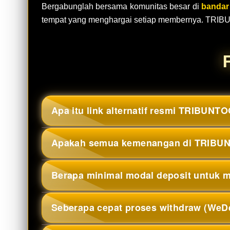
Bergabunglah bersama komunitas besar di
bandar 
tempat yang menghargai setiap membernya. TRIBUN
Apa itu link alternatif resmi TRIBUNT
Link alternatif TRIBUNTOGEL adalah jalur
Apakah semua kemenangan di TRIBUNT
terganggu masalah pemblokiran atau internet 
Ya, TRIBUNTOGEL menjamin semua hasil ke
Berapa minimal modal deposit untuk m
syarat tambahan yang berbelit.
Sangat terjangkau dan ramah buat kantong! 
Seberapa cepat proses withdraw (WeD
bertaruh.