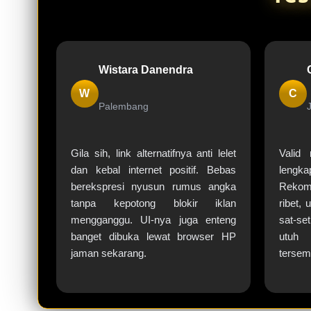
Wistara Danendra
W
C
Palembang
Gila sih, link alternatifnya anti lelet
Valid
dan kebal internet positif. Bebas
lengka
berekspresi nyusun rumus angka
Rekom
tanpa kepotong blokir iklan
ribet,
mengganggu. UI-nya juga enteng
sat-s
banget dibuka lewat browser HP
utuh
jaman sekarang.
tersem