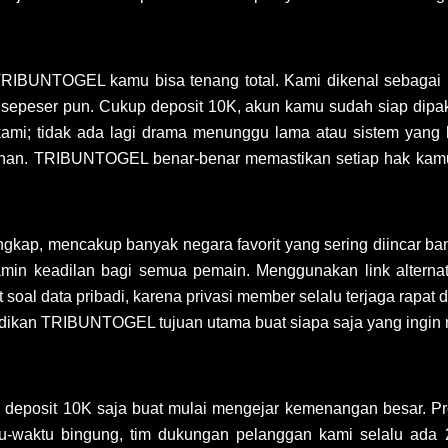
i TRIBUNTOGEL kamu bisa tenang total. Kami dikenal sebagai
epeser pun. Cukup deposit 10K, akun kamu sudah siap dipaka
mi; tidak ada lagi drama menunggu lama atau sistem yang be
bahan. TRIBUNTOGEL benar-benar memastikan setiap hak kamu 
lengkap, mencakup banyak negara favorit yang sering diincar 
amin keadilan bagi semua pemain. Menggunakan link alternat
 soal data pribadi, karena privasi member selalu terjaga rapat d
ikan TRIBUNTOGEL tujuan utama buat siapa saja yang ingin 
u deposit 10K saja buat mulai mengejar kemenangan besar. Pr
tu-waktu bingung, tim dukungan pelanggan kami selalu ad