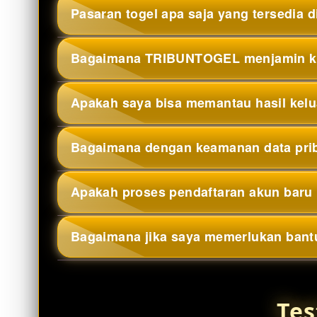
Kecepatan proses penarikan dana menjadi k
Pasaran togel apa saja yang tersedia
menunggu lama.
TRIBUNTOGEL menyediakan pilihan pasaran tog
Bagaimana TRIBUNTOGEL menjamin kea
pemain judi togel.
Setiap taruhan yang dipasang akan tercatat 
Apakah saya bisa memantau hasil kelu
dan adil bagi semua member.
Tentu saja. Dengan menggunakan link alterna
Bagaimana dengan keamanan data pri
praktis melalui ponsel.
Anda bisa tenang total karena seluruh priva
Apakah proses pendaftaran akun bar
kami.
Tidak. Proses pendaftaran di TRIBUNTOGEL d
Bagaimana jika saya memerlukan bant
siap pakai.
Kami menyediakan tim dukungan pelanggan (
segala masalah atau kebingungan Anda.
Te