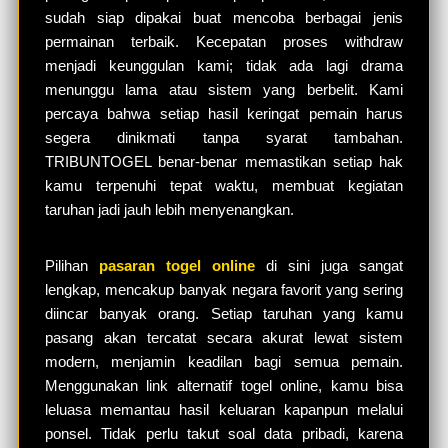
sudah siap dipakai buat mencoba berbagai jenis
permainan terbaik. Kecepatan proses withdraw
menjadi keunggulan kami; tidak ada lagi drama
menunggu lama atau sistem yang berbelit. Kami
percaya bahwa setiap hasil keringat pemain harus
segera dinikmati tanpa syarat tambahan.
TRIBUNTOGEL benar-benar memastikan setiap hak
kamu terpenuhi tepat waktu, membuat kegiatan
taruhan jadi jauh lebih menyenangkan.
Pilihan
pasaran togel online
di sini juga sangat
lengkap, mencakup banyak negara favorit yang sering
diincar banyak orang. Setiap taruhan yang kamu
pasang akan tercatat secara akurat lewat sistem
modern, menjamin keadilan bagi semua pemain.
Menggunakan link alternatif togel online, kamu bisa
leluasa memantau hasil keluaran kapanpun melalui
ponsel. Tidak perlu takut soal data pribadi, karena