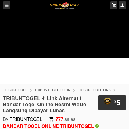
TRIBUNTOGEL
TRIBUNTOGEL LOGIN
TRIBUNTOGEL LINK
TRIBUNTOGEL ALTERNATIF
TRIBUNTOGEL 𖤝 Link Alternatif
5
$
Bandar Togel Online Resmi WeDe
Langsung Dibayar Lunas
By
TRIBUNTOGEL
777
sales
BANDAR TOGEL ONLINE TRIBUNTOGEL