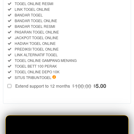
Included:
TOGEL ONLINE RESMI
dan langsung
Included:
LINK TOGEL ONLINE
dibayar lunas
Included:
BANDAR TOGEL
tanpa
Included:
BANDAR TOGEL ONLINE
potongan.
Included:
BANDAR TOGEL RESMI
Buruan daftar
Included:
PASARAN TOGEL ONLINE
sekarang juga
Included:
JACKPOT TOGEL ONLINE
lalu lakukan
Included:
HADIAH TOGEL ONLINE
deposit 10K
Included:
PREDIKSI TOGEL ONLINE
aja.
Included:
LINK ALTERNATIF TOGEL
Included:
TOGEL ONLINE GAMPANG MENANG
Included:
TOGEL BETT 100 PERAK
V
Included:
TOGEL ONLINE DEPO 10K
i
Included:
SITUS TRIBUNTOGEL
e
100.00
5.00
Extend support to 12 months
$
$
w
l
i
c
e
n
s
e