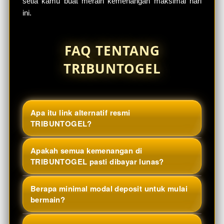
setia kamu buat meraih kemenangan maksimal hari
ini.
FAQ TENTANG
TRIBUNTOGEL
Apa itu link alternatif resmi
TRIBUNTOGEL?
Link alternatif TRIBUNTOGEL adalah jalur
Apakah semua kemenangan di
akses khusus yang disediakan agar para
TRIBUNTOGEL pasti dibayar lunas?
pemain dapat bebas memasang taruhan
Ya, TRIBUNTOGEL menjamin semua hasil
kapan saja tanpa terganggu masalah
Berapa minimal modal deposit untuk mulai
kemenangan member akan langsung
pemblokiran atau internet positif.
bermain?
dibayar lunas 100% tanpa adanya
Sangat terjangkau dan ramah buat
potongan sepeser pun dan tanpa syarat