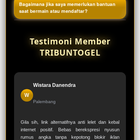
dalam sistem keamanan modern kami.
Bagaimana jika saya memerlukan bantuan
TRIBUNTOGEL dirancang sangat mudah
saat bermain atau mendaftar?
dan cepat, sehingga tidak butuh waktu
Kami menyediakan tim dukungan
lama sampai akun taruhan Anda aktif dan
pelanggan (customer service) profesional
siap pakai.
Testimoni Member
yang selalu bersiaga penuh selama 24 jam
untuk membantu mengatasi segala
TRIBUNTOGEL
masalah atau kebingungan Anda.
Wistara Danendra
W
Palembang
Gila sih, link alternatifnya anti lelet dan kebal
internet positif. Bebas berekspresi nyusun
rumus angka tanpa kepotong blokir iklan