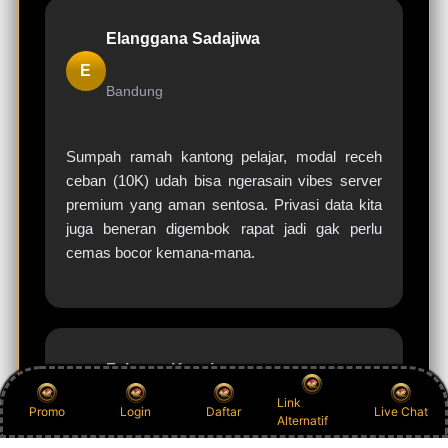
Elanggana Sadajiwa
E
Bandung
Sumpah ramah kantong pelajar, modal receh
ceban (10K) udah bisa ngerasain vibes server
premium yang aman sentosa. Privasi data kita
juga beneran digembok rapat jadi gak perlu
cemas bocor kemana-mana.
Fahreza Kenzie
F
Link
Promo
Login
Daftar
Live Chat
Alternatif
Surabaya