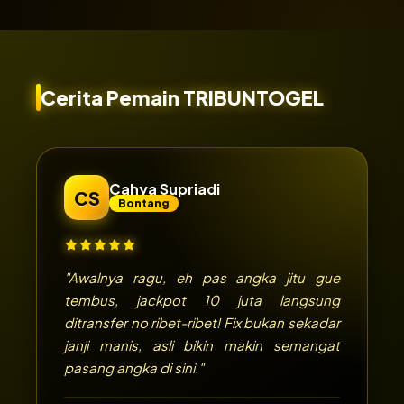
Cerita Pemain TRIBUNTOGEL
Cahya Supriadi
CS
Bontang
"Awalnya ragu, eh pas angka jitu gue
tembus, jackpot 10 juta langsung
ditransfer no ribet-ribet! Fix bukan sekadar
janji manis, asli bikin makin semangat
pasang angka di sini."