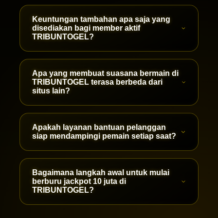
Keuntungan tambahan apa saja yang
disediakan bagi member aktif
TRIBUNTOGEL?
Apa yang membuat suasana bermain di
TRIBUNTOGEL terasa berbeda dari
situs lain?
Apakah layanan bantuan pelanggan
siap mendampingi pemain setiap saat?
Bagaimana langkah awal untuk mulai
berburu jackpot 10 juta di
TRIBUNTOGEL?