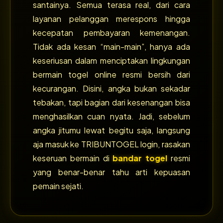
santainya. Semua terasa real, dari cara
layanan pelanggan merespons hingga
kecepatan pembayaran kemenangan.
Tidak ada kesan “main-main”, hanya ada
keseriusan dalam menciptakan lingkungan
bermain togel online resmi bersih dari
kecurangan. Disini, angka bukan sekadar
tebakan, tapi bagian dari kesenangan bisa
menghasilkan cuan nyata. Jadi, sebelum
angka jitumu lewat begitu saja, langsung
aja masuk ke TRIBUNTOGEL login, rasakan
keseruan bermain di
bandar togel
resmi
yang benar-benar tahu arti kepuasan
pemain sejati.