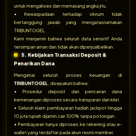
untuk mengakses dan memasang angka jitu.
• Kewaspadaan terhadap oknum tidak
bertanggung jawab yang mengatasnamakan
TRIBUNTOGEL.
Kami menjamin bahwa seluruh data sensitif Anda
tersimpan aman dan tidak akan diperjualbelikan.
5. Kebijakan Transaksi Deposit &
Penarikan Dana
Mengenai seluruh proses keuangan di
TRIBUNTOGEL
, disepakati bahwa:
• Prosedur deposit dan pencairan dana
kemenangan diproses secara transparan dan kilat.
• Seluruh klaim pembayaran hadiah jackpot hingga
10 juta rupiah dijamin cair 100% tanpa potongan.
• Pembayaran hanya diproses ke rekening atau e-
wallet yang terdaftar pada akun resmi member.