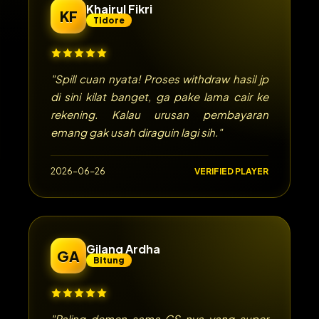
Khairul Fikri
KF
Tidore
"Spill cuan nyata! Proses withdraw hasil jp
di sini kilat banget, ga pake lama cair ke
rekening. Kalau urusan pembayaran
emang gak usah diraguin lagi sih."
2026-06-26
VERIFIED PLAYER
Gilang Ardha
GA
Bitung
"Paling demen sama CS-nya yang super