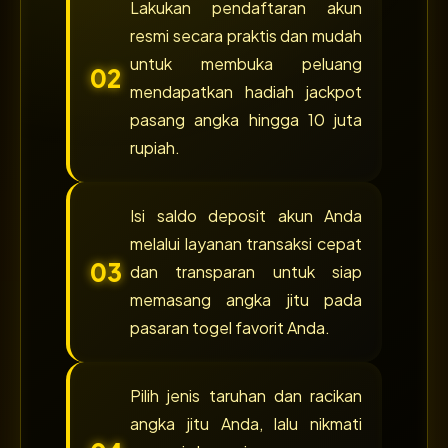
Lakukan pendaftaran akun
resmi secara praktis dan mudah
untuk membuka peluang
02
mendapatkan hadiah jackpot
pasang angka hingga 10 juta
rupiah.
Isi saldo deposit akun Anda
melalui layanan transaksi cepat
03
dan transparan untuk siap
memasang angka jitu pada
pasaran togel favorit Anda.
Pilih jenis taruhan dan racikan
angka jitu Anda, lalu nikmati