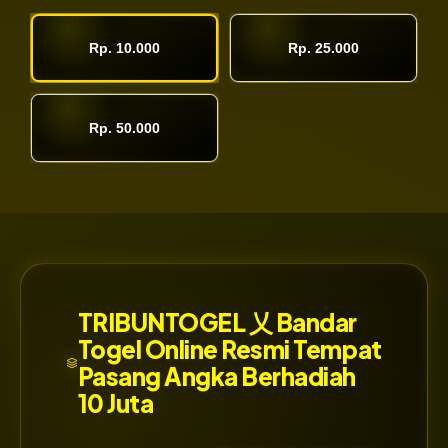
Rp. 10.000
Rp. 25.000
Rp. 50.000
TRIBUNTOGEL 乂 Bandar
Togel Online Resmi Tempat
Pasang Angka Berhadiah
10 Juta