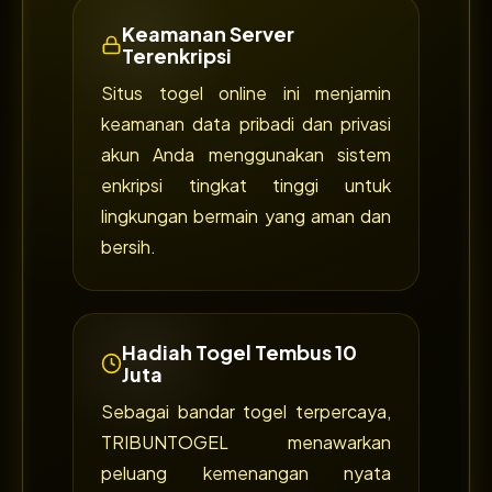
Keamanan Server
Terenkripsi
Situs togel online ini menjamin
keamanan data pribadi dan privasi
akun Anda menggunakan sistem
enkripsi tingkat tinggi untuk
lingkungan bermain yang aman dan
bersih.
Hadiah Togel Tembus 10
Juta
Sebagai bandar togel terpercaya,
TRIBUNTOGEL menawarkan
peluang kemenangan nyata