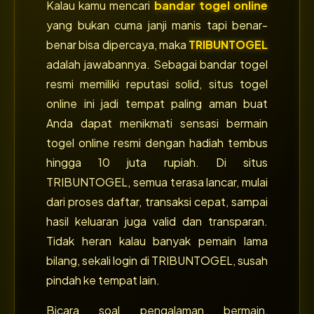
Kalau kamu mencari
bandar togel online
yang bukan cuma janji manis tapi benar-
benar bisa dipercaya, maka
TRIBUNTOGEL
adalah jawabannya. Sebagai bandar togel
resmi memiliki reputasi solid, situs togel
online ini jadi tempat paling aman buat
Anda dapat menikmati sensasi bermain
togel online resmi dengan hadiah tembus
hingga 10 juta rupiah. Di situs
TRIBUNTOGEL, semua terasa lancar, mulai
dari proses daftar, transaksi cepat, sampai
hasil keluaran juga valid dan transparan.
Tidak heran kalau banyak pemain lama
bilang, sekali login di TRIBUNTOGEL, susah
pindah ke tempat lain.
Bicara soal pengalaman bermain,