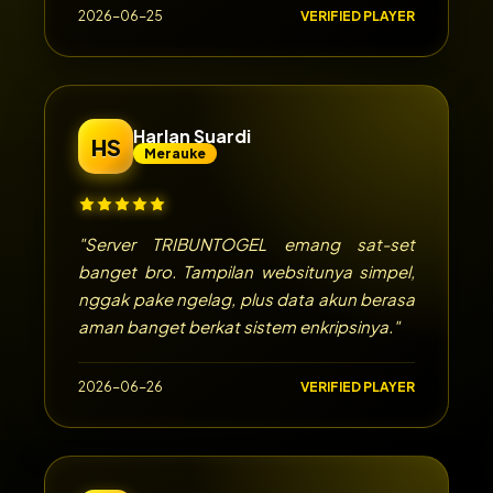
2026-06-25
VERIFIED PLAYER
Harlan Suardi
HS
Merauke
"Server TRIBUNTOGEL emang sat-set
banget bro. Tampilan websitunya simpel,
nggak pake ngelag, plus data akun berasa
aman banget berkat sistem enkripsinya."
2026-06-26
VERIFIED PLAYER