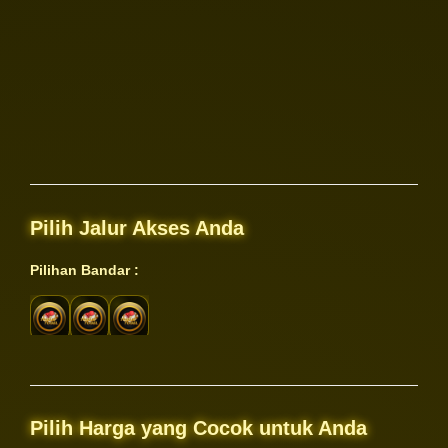
Pilih Jalur Akses Anda
Pilihan Bandar :
Sydney Terpercaya
TOGEL ONLINE
Game Terbaik
Pilih Harga yang Cocok untuk Anda