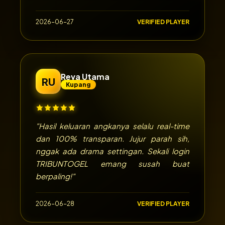
2026-06-27
VERIFIED PLAYER
Reva Utama
RU
Kupang
"Hasil keluaran angkanya selalu real-time
dan 100% transparan. Jujur parah sih,
nggak ada drama settingan. Sekali login
TRIBUNTOGEL emang susah buat
berpaling!"
2026-06-28
VERIFIED PLAYER