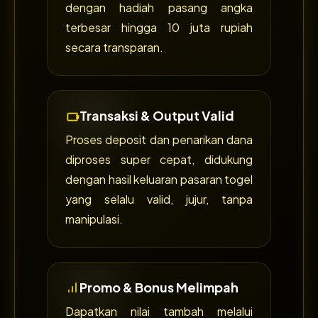
dengan hadiah pasang angka
terbesar hingga 10 juta rupiah
secara transparan.
Transaksi & Output Valid
Proses deposit dan penarikan dana
diproses super cepat, didukung
dengan hasil keluaran pasaran togel
yang selalu valid, jujur, tanpa
manipulasi.
Promo & Bonus Melimpah
Dapatkan nilai tambah melalui