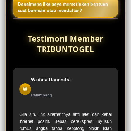
dalam sistem keamanan modern kami.
Bagaimana jika saya memerlukan bantuan
TRIBUNTOGEL dirancang sangat mudah
saat bermain atau mendaftar?
dan cepat, sehingga tidak butuh waktu
Kami menyediakan tim dukungan
lama sampai akun taruhan Anda aktif dan
pelanggan (customer service) profesional
siap pakai.
Testimoni Member
yang selalu bersiaga penuh selama 24 jam
untuk membantu mengatasi segala
TRIBUNTOGEL
masalah atau kebingungan Anda.
Wistara Danendra
W
Palembang
Gila sih, link alternatifnya anti lelet dan kebal
internet positif. Bebas berekspresi nyusun
rumus angka tanpa kepotong blokir iklan