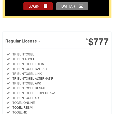
LOGIN
DAFTAR
Show More
$777
$
Regular License
Regular
Included:
TRIBUNTOGEL
License
Included:
TRIBUN TOGEL
SELECTED
Included:
TRIBUNTOGEL LOGIN
777
$
Included:
TRIBUNTOGEL DAFTAR
Included:
TRIBUNTOGEL LINK
TRIBUNTOGEL
Included:
TRIBUNTOGEL ALTERNATIF
menyediakan
Included:
TRIBUNTOGEL APK
link alternatif
Included:
TRIBUNTOGEL RESMI
bandar togel
Included:
TRIBUNTOGEL TERPERCAYA
online resmi
Included:
TRIBUNTOGEL 4D
dan terpercaya
Included:
TOGEL ONLINE
dengan proses
Included:
TOGEL RESMI
Included:
wede cepat
TOGEL 4D