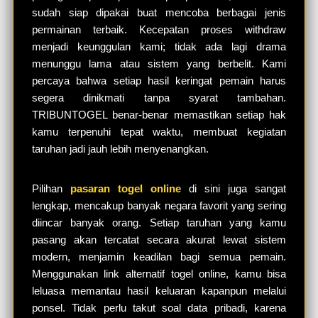
sudah siap dipakai buat mencoba berbagai jenis
permainan terbaik. Kecepatan proses withdraw
menjadi keunggulan kami; tidak ada lagi drama
menunggu lama atau sistem yang berbelit. Kami
percaya bahwa setiap hasil keringat pemain harus
segera dinikmati tanpa syarat tambahan.
TRIBUNTOGEL benar-benar memastikan setiap hak
kamu terpenuhi tepat waktu, membuat kegiatan
taruhan jadi jauh lebih menyenangkan.
Pilihan
pasaran togel online
di sini juga sangat
lengkap, mencakup banyak negara favorit yang sering
diincar banyak orang. Setiap taruhan yang kamu
pasang akan tercatat secara akurat lewat sistem
modern, menjamin keadilan bagi semua pemain.
Menggunakan link alternatif togel online, kamu bisa
leluasa memantau hasil keluaran kapanpun melalui
ponsel. Tidak perlu takut soal data pribadi, karena