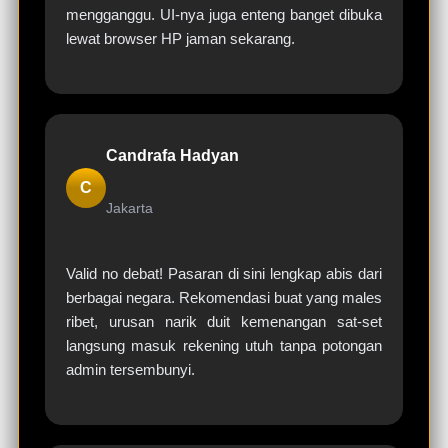
mengganggu. UI-nya juga enteng banget dibuka
lewat browser HP jaman sekarang.
Candrafa Hadyan
C
Jakarta
Valid no debat! Pasaran di sini lengkap abis dari
berbagai negara. Rekomendasi buat yang males
ribet, urusan narik duit kemenangan sat-set
langsung masuk rekening utuh tanpa potongan
admin tersembunyi.