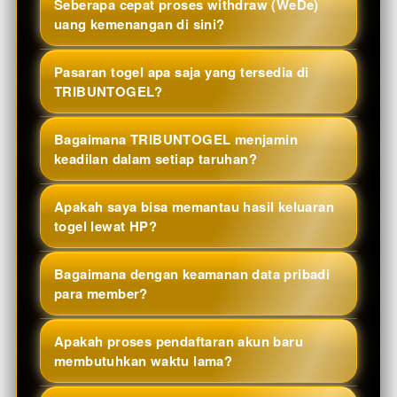
Seberapa cepat proses withdraw (WeDe)
kantong! Anda hanya perlu melakukan
tambahan yang berbelit.
uang kemenangan di sini?
deposit minimal 10K saja untuk bisa
Kecepatan proses penarikan dana menjadi
langsung mengaktifkan akun dan mulai
Pasaran togel apa saja yang tersedia di
keunggulan utama kami. TRIBUNTOGEL
bertaruh.
TRIBUNTOGEL?
memastikan dana pencairan masuk
TRIBUNTOGEL menyediakan pilihan
dengan cepat tanpa ada drama
Bagaimana TRIBUNTOGEL menjamin
pasaran togel online yang sangat lengkap,
menunggu lama.
keadilan dalam setiap taruhan?
mencakup berbagai negara favorit yang
Setiap taruhan yang dipasang akan
paling sering diincar oleh para pemain judi
Apakah saya bisa memantau hasil keluaran
tercatat secara akurat lewat sistem
togel.
togel lewat HP?
modern yang kami miliki, sehingga
Tentu saja. Dengan menggunakan link
menjamin atmosfer permainan yang jujur
Bagaimana dengan keamanan data pribadi
alternatif resmi TRIBUNTOGEL, Anda bisa
dan adil bagi semua member.
para member?
secara leluasa memantau hasil keluaran
Anda bisa tenang total karena seluruh
angka togel kapan saja secara praktis
Apakah proses pendaftaran akun baru
privasi dan data pribadi setiap member
melalui ponsel.
membutuhkan waktu lama?
dijamin terjaga dengan sangat rapat di
Tidak. Proses pendaftaran di