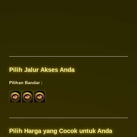
Pilih Jalur Akses Anda
Pilihan Bandar :
Sydney Terpercaya
TOGEL ONLINE
Game Terbaik
Pilih Harga yang Cocok untuk Anda