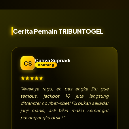
Cerita Pemain TRIBUNTOGEL
Cahya Supriadi
CS
Bontang
"Awalnya ragu, eh pas angka jitu gue
tembus, jackpot 10 juta langsung
ditransfer no ribet-ribet! Fix bukan sekadar
janji manis, asli bikin makin semangat
pasang angka di sini."