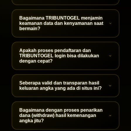
Bagaimana TRIBUNTOGEL menjamin
keamanan data dan kenyamanan saat
bermain?
Apakah proses pendaftaran dan
TRIBUNTOGEL login bisa dilakukan
dengan cepat?
Seberapa valid dan transparan hasil
keluaran angka yang ada di situs ini?
Bagaimana dengan proses penarikan
dana (withdraw) hasil kemenangan
angka jitu?