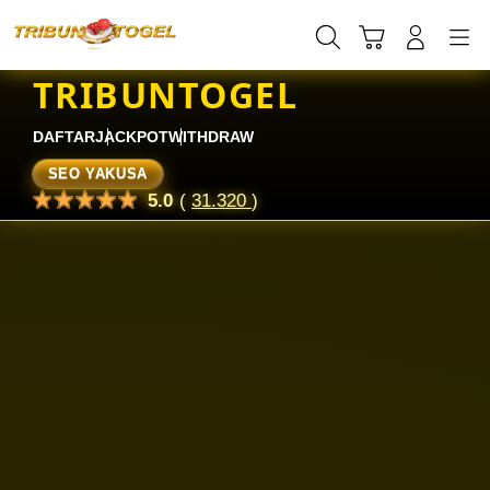
Skip
to
Cari
Troli
Login
Navigation
content
TRIBUNTOGEL
DAFTAR
JACKPOT
WITHDRAW
SEO YAKUSA
Peringkat Produk :
5.0
(
31.320
)
Jumlah Peringkat :