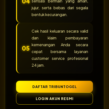
04
sensasi bermain yang aman,
jujur, serta bebas dari segala
bentuk kecurangan.
Cek hasil keluaran secara valid
dan klaim pembayaran
kemenangan Anda secara
05
cepat bersama layanan
customer service profesional
24 jam.
DAFTAR TRIBUNTOGEL
LOGIN AKUN RESMI