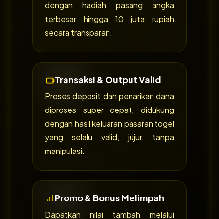
dengan hadiah pasang angka
terbesar hingga 10 juta rupiah
secara transparan.
Transaksi & Output Valid
Proses deposit dan penarikan dana
diproses super cepat, didukung
dengan hasil keluaran pasaran togel
yang selalu valid, jujur, tanpa
manipulasi.
Promo & Bonus Melimpah
Dapatkan nilai tambah melalui