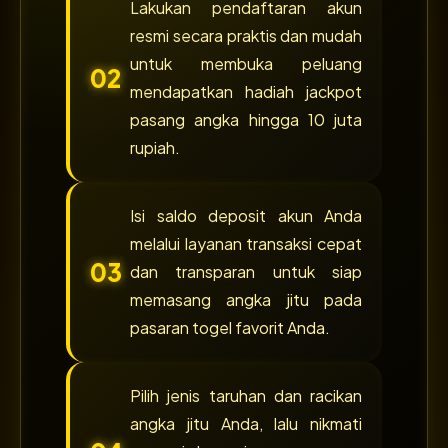
Lakukan pendaftaran akun
resmi secara praktis dan mudah
untuk membuka peluang
02
mendapatkan hadiah jackpot
pasang angka hingga 10 juta
rupiah.
Isi saldo deposit akun Anda
melalui layanan transaksi cepat
03
dan transparan untuk siap
memasang angka jitu pada
pasaran togel favorit Anda.
Pilih jenis taruhan dan racikan
angka jitu Anda, lalu nikmati