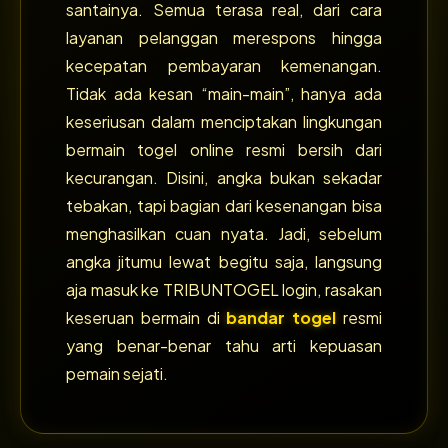
santainya. Semua terasa real, dari cara
layanan pelanggan merespons hingga
kecepatan pembayaran kemenangan.
Tidak ada kesan “main-main”, hanya ada
keseriusan dalam menciptakan lingkungan
bermain togel online resmi bersih dari
kecurangan. Disini, angka bukan sekadar
tebakan, tapi bagian dari kesenangan bisa
menghasilkan cuan nyata. Jadi, sebelum
angka jitumu lewat begitu saja, langsung
aja masuk ke TRIBUNTOGEL login, rasakan
keseruan bermain di
bandar togel
resmi
yang benar-benar tahu arti kepuasan
pemain sejati.