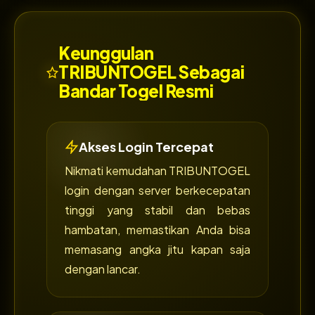
Keunggulan
TRIBUNTOGEL Sebagai
Bandar Togel Resmi
Akses Login Tercepat
Nikmati kemudahan TRIBUNTOGEL
login dengan server berkecepatan
tinggi yang stabil dan bebas
hambatan, memastikan Anda bisa
memasang angka jitu kapan saja
dengan lancar.