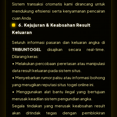
Sistem transaksi otomatis kami dirancang untuk
mendukung efisiensi serta kenyamanan pencairan
cuan Anda.
6. Kejujuran & Keabsahan Result
Keluaran
Seluruh informasi pasaran dan keluaran angka di
TRIBUNTOGEL
disajikan secara real-time.
Dilarang keras:
• Melakukan percobaan peretasan atau manipulasi
data result keluaran pada sistem situs.
• Menyebarkan rumor palsu atau informasi bohong
yang merugikan reputasi situs togel online ini.
• Menggunakan alat bantu ilegal yang bertujuan
merusak keadilan sistem pengundian angka.
Segala tindakan yang merusak keabsahan result
akan ditindak tegas dengan pemblokiran