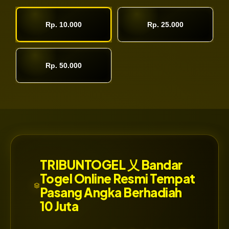
Rp. 10.000
Rp. 25.000
Rp. 50.000
TRIBUNTOGEL 乂 Bandar
Togel Online Resmi Tempat
Pasang Angka Berhadiah
10 Juta