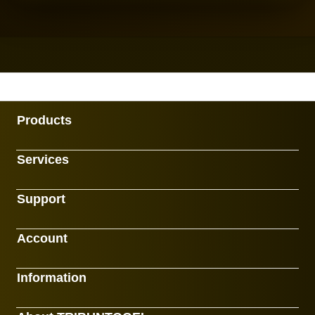
Buka
Footer Navigation
Products
Buka
Services
Buka
Support
Buka
Account
Buka
Information
Buka