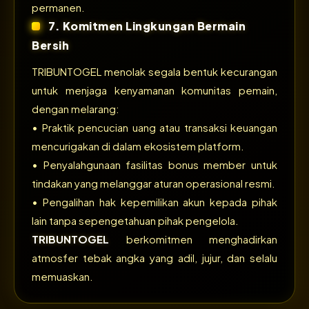
permanen.
7. Komitmen Lingkungan Bermain
Bersih
TRIBUNTOGEL menolak segala bentuk kecurangan
untuk menjaga kenyamanan komunitas pemain,
dengan melarang:
• Praktik pencucian uang atau transaksi keuangan
mencurigakan di dalam ekosistem platform.
• Penyalahgunaan fasilitas bonus member untuk
tindakan yang melanggar aturan operasional resmi.
• Pengalihan hak kepemilikan akun kepada pihak
lain tanpa sepengetahuan pihak pengelola.
TRIBUNTOGEL
berkomitmen menghadirkan
atmosfer tebak angka yang adil, jujur, dan selalu
memuaskan.