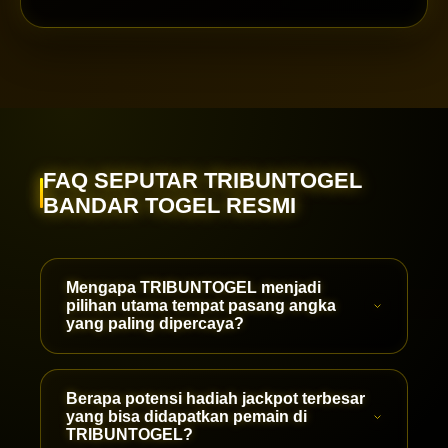
FAQ SEPUTAR TRIBUNTOGEL
BANDAR TOGEL RESMI
Mengapa TRIBUNTOGEL menjadi
pilihan utama tempat pasang angka
yang paling dipercaya?
Berapa potensi hadiah jackpot terbesar
yang bisa didapatkan pemain di
TRIBUNTOGEL?