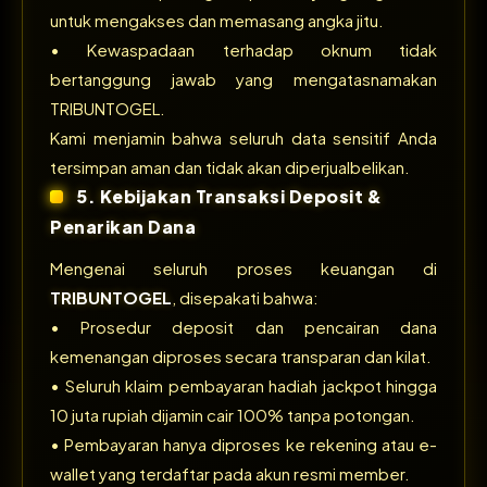
untuk mengakses dan memasang angka jitu.
• Kewaspadaan terhadap oknum tidak
bertanggung jawab yang mengatasnamakan
TRIBUNTOGEL.
Kami menjamin bahwa seluruh data sensitif Anda
tersimpan aman dan tidak akan diperjualbelikan.
5. Kebijakan Transaksi Deposit &
Penarikan Dana
Mengenai seluruh proses keuangan di
TRIBUNTOGEL
, disepakati bahwa:
• Prosedur deposit dan pencairan dana
kemenangan diproses secara transparan dan kilat.
• Seluruh klaim pembayaran hadiah jackpot hingga
10 juta rupiah dijamin cair 100% tanpa potongan.
• Pembayaran hanya diproses ke rekening atau e-
wallet yang terdaftar pada akun resmi member.