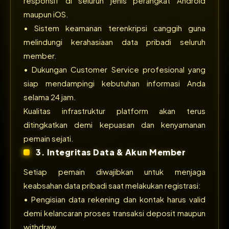
responsif di seluruh jenis perangkat Android
maupun iOS.
• Sistem keamanan terenkripsi canggih guna
melindungi kerahasiaan data pribadi seluruh
member.
• Dukungan Customer Service profesional yang
siap mendampingi kebutuhan informasi Anda
selama 24 jam.
Kualitas infrastruktur platform akan terus
ditingkatkan demi kepuasan dan kenyamanan
pemain sejati.
3. Integritas Data & Akun Member
Setiap pemain diwajibkan untuk menjaga
keabsahan data pribadi saat melakukan registrasi:
• Pengisian data rekening dan kontak harus valid
demi kelancaran proses transaksi deposit maupun
withdraw.