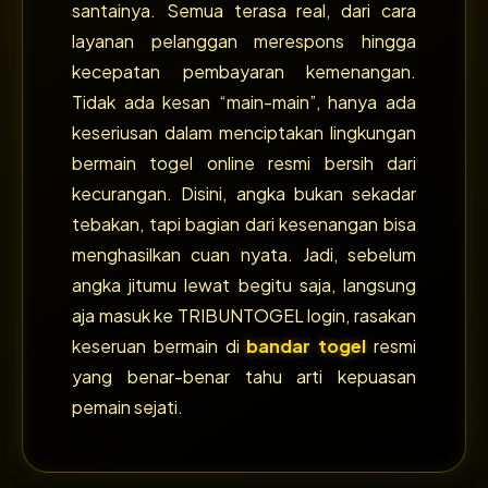
santainya. Semua terasa real, dari cara
layanan pelanggan merespons hingga
kecepatan pembayaran kemenangan.
Tidak ada kesan “main-main”, hanya ada
keseriusan dalam menciptakan lingkungan
bermain togel online resmi bersih dari
kecurangan. Disini, angka bukan sekadar
tebakan, tapi bagian dari kesenangan bisa
menghasilkan cuan nyata. Jadi, sebelum
angka jitumu lewat begitu saja, langsung
aja masuk ke TRIBUNTOGEL login, rasakan
keseruan bermain di
bandar togel
resmi
yang benar-benar tahu arti kepuasan
pemain sejati.