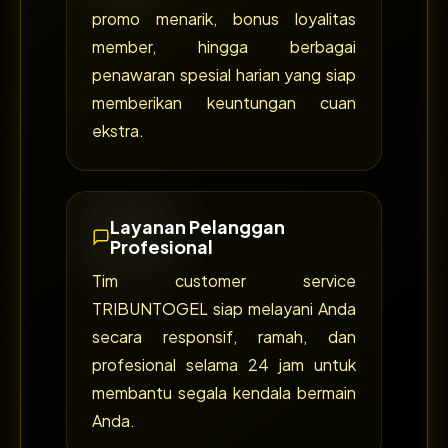
promo menarik, bonus loyalitas
member, hingga berbagai
penawaran spesial harian yang siap
memberikan keuntungan cuan
ekstra.
Layanan Pelanggan
Profesional
Tim customer service
TRIBUNTOGEL siap melayani Anda
secara responsif, ramah, dan
profesional selama 24 jam untuk
membantu segala kendala bermain
Anda.