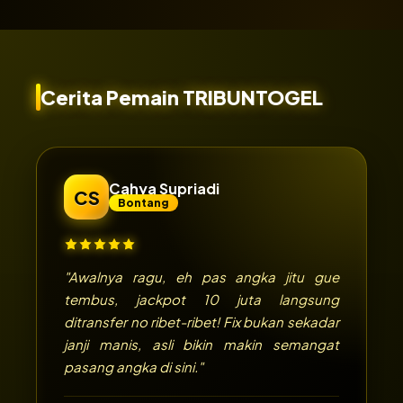
Cerita Pemain TRIBUNTOGEL
Cahya Supriadi
CS
Bontang
"Awalnya ragu, eh pas angka jitu gue
tembus, jackpot 10 juta langsung
ditransfer no ribet-ribet! Fix bukan sekadar
janji manis, asli bikin makin semangat
pasang angka di sini."