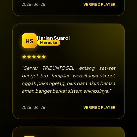
2026-06-25
VERIFIED PLAYER
Harlan Suardi
HS
Merauke
"Server TRIBUNTOGEL emang sat-set
banget bro. Tampilan websitunya simpel,
nggak pake ngelag, plus data akun berasa
aman banget berkat sistem enkripsinya."
2026-06-26
VERIFIED PLAYER